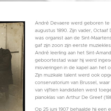
André Devaere werd geboren te K
augustus 1890. Zijn vader, Octaaf
was organist aan de Sint-Maartens
gaf zijn zoon zijn eerste muziekle
André leerling aan het Sint-Amand
geboortestad waar hij werd inge
misvieringen in de kapel aan het o
Zijn muzikale talent werd ook opg
conservatorium van Brussel, waar h
van vijftien kandidaten werd toeg
pianoklas van Arthur De Greef (186
Op 25 juni 1907 behaalde hij een e