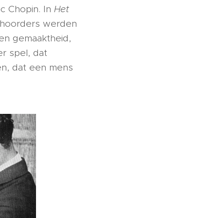
ic Chopin. In
Het
oehoorders werden
een gemaaktheid,
r spel, dat
ten, dat een mens