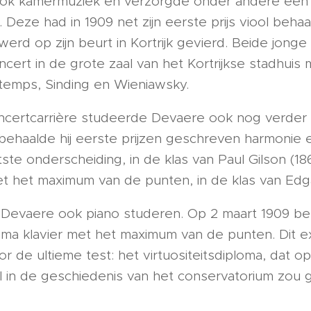
k kamermuziek en verzorgde onder andere een rec
Deze had in 1909 net zijn eerste prijs viool beha
erd op zijn beurt in Kortrijk gevierd. Beide jong
cert in de grote zaal van het Kortrijkse stadhuis
uxtemps, Sinding en Wieniawsky.
 concertcarrière studeerde Devaere ook nog verder
behaalde hij eerste prijzen geschreven harmonie 
te onderscheiding, in de klas van Paul Gilson (18
et het maximum van de punten, in de klas van Edgar
Devaere ook piano studeren. Op 2 maart 1909 beh
a klavier met het maximum van de punten. Dit e
r de ultieme test: het virtuositeitsdiploma, dat 
 in de geschiedenis van het conservatorium zou 