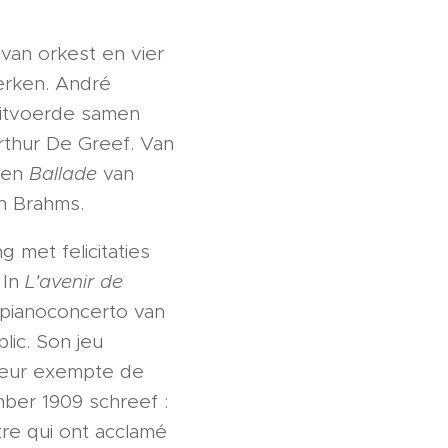
van orkest en vier
erken. André
uitvoerde samen
Arthur De Greef. Van
 een
Ballade
van
n Brahms.
met felicitaties
 In
L'avenir de
 pianoconcerto van
lic. Son jeu
gueur exempte de
ber 1909 schreef :
stre qui ont acclamé