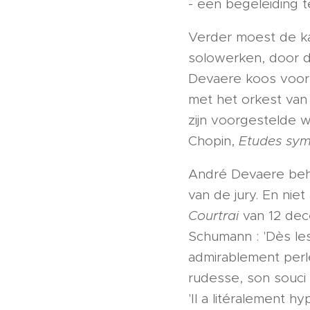
- een begeleiding 
Verder moest de ka
solowerken, door d
Devaere koos voor
met het orkest van 
zijn voorgestelde 
Chopin,
Etudes sy
André Devaere beha
van de jury. En nie
Courtrai
van 12 dec
Schumann : 'Dès les
admirablement perl
rudesse, son souci
'Il a litéralement h