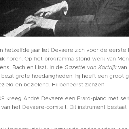
hetzelfde jaar liet Devaere zich voor de eerste ke
ijk horen. Op het programma stond werk van Men
ëns, Bach en Liszt. In de
Gazette van Kortrijk
van 
bezit grote hoedanigheden: hij heeft een groot g
ezield en bezielend. Hij beheerst zichzelf.'
908 kreeg André Devaere een Erard-piano met s
an het Devaere-comiteit. Dit instrument bestaat 