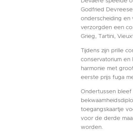
Devaere speelde oo
Godfried Devreese. 
onderscheiding en w
verzorgden een con
Grieg, Tartini, Vie
Tijdens zijn prille
conservatorium en 
harmonie met groots
eerste prijs fuga m
Ondertussen bleef 
bekwaamheidsdiplom
toegangskaartje voo
voor de derde maal
worden.