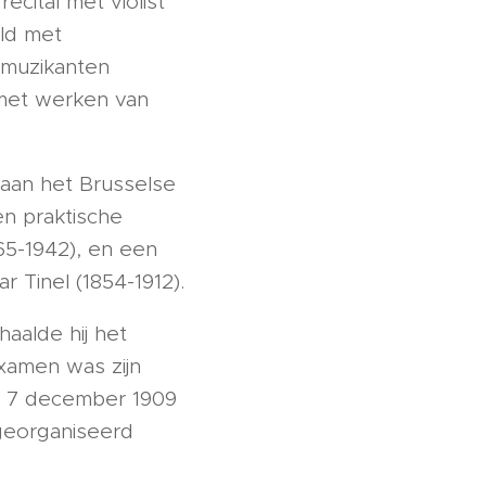
ital met violist
ald met
e muzikanten
 met werken van
 aan het Brusselse
en praktische
65-1942), en een
 Tinel (1854-1912).
aalde hij het
xamen was zijn
op 7 december 1909
georganiseerd