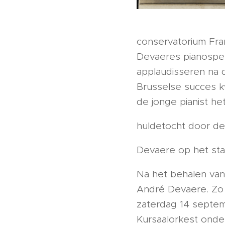
conservatorium Fra
Devaeres pianospel, 
applaudisseren na 
Brusselse succes kw
de jonge pianist he
huldetocht door de 
Devaere op het st
Na het behalen van 
André Devaere. Zo
zaterdag 14 septem
Kursaalorkest onde