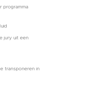
ar programma
duid
 jury uit een
te transponeren in