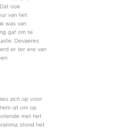
 Dat ook
eur van het
uk was van
ming gaf om te
uiste. Devaeres
erd er ter ere van
een
ties zich op voor
hem uit om op
Oostende met het
ogramma stond het