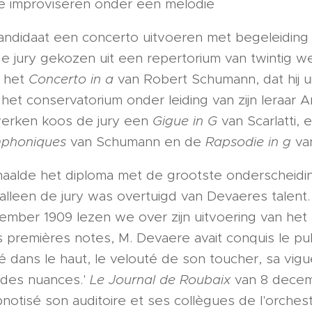
te improviseren onder een melodie
ndidaat een concerto uitvoeren met begeleiding 
e jury gekozen uit een repertorium van twintig w
 het
Concerto in a
van Robert Schumann, dat hij 
het conservatorium onder leiding van zijn leraar 
werken koos de jury een
Gigue in G
van Scarlatti,
mphoniques
van Schumann en de
Rapsodie in g
va
alde het diploma met de grootste onderscheiding 
t alleen de jury was overtuigd van Devaeres talent.
ember 1909 lezen we over zijn uitvoering van het
 premières notes, M. Devaere avait conquis le pub
é dans le haut, le velouté de son toucher, sa vi
 des nuances.'
Le Journal de Roubaix
van 8 decem
ypnotisé son auditoire et ses collègues de l'orche